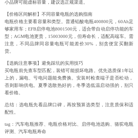
小品牌可能虚标容量，建议选正规渠道。
【价格区间解析】不同容量电瓶的选购指南
电瓶价格主要看容量和类型。普通铅酸电瓶400800元，60Ah足
够家用车；EFB启停电池8001500元，适合带自动启停功能的车
型；AGM电池更贵，15003000元，但寿命长，适配高端车。需
注意，不同品牌同容量电瓶可能差价30%，别贪便宜买翻新
货。
【选购注意事项】避免踩坑的实用技巧
买电瓶前先查车型匹配，装错可能损坏电路。优先选质保1年以
上的，漏电、亏电问题能免费换。安装时检查端子是否松动，
否则影响供电。夏季选散热好的，冬季选低温启动强的，别只
看价格。
总结：选电瓶先看品牌口碑，再按预算选类型，注意质保和适
配性。
tag：汽车电瓶推荐、电瓶价格对比、启停电池选购、骆驼电瓶
评测、汽车电瓶寿命