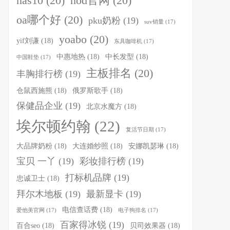
nas10
(20)
nod官网
(20)
oa哪个好
(20)
pku奶粉
(19)
suv销量
(17)
yoabo
(20)
yif刘谦
(18)
东具咖啡机
(17)
中惠地热
(18)
中长发型
(18)
中国鞋垫
(17)
主板排名
(20)
丰胸排行榜
(19)
仓鼠西施熊
(18)
俄罗斯歌手
(18)
保健品企业
(19)
北京水魔方
(18)
埃尔顿约翰
(22)
复活节日期
(17)
大品牌奶粉
(18)
大连婚纱照
(18)
安娜凯瑟琳
(18)
宝贝 一丫
(19)
彩妆排行榜
(19)
打标机品牌
(19)
忠诚卫士
(18)
拜尔木地板
(19)
最新显卡
(19)
电信查话费
(18)
爱他美官网
(17)
电子狗排名
(17)
百家得冰锐
(19)
百合seo
(18)
贝司效果器
(18)