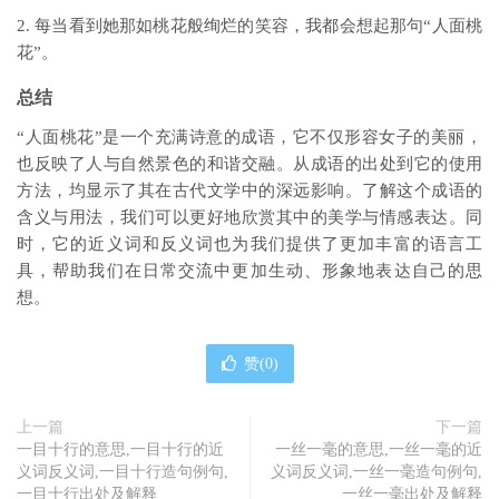
2. 每当看到她那如桃花般绚烂的笑容，我都会想起那句“人面桃
花”。
总结
“人面桃花”是一个充满诗意的成语，它不仅形容女子的美丽，
也反映了人与自然景色的和谐交融。从成语的出处到它的使用
方法，均显示了其在古代文学中的深远影响。了解这个成语的
含义与用法，我们可以更好地欣赏其中的美学与情感表达。同
时，它的近义词和反义词也为我们提供了更加丰富的语言工
具，帮助我们在日常交流中更加生动、形象地表达自己的思
想。
赞(
0
)
上一篇
下一篇
一目十行的意思,一目十行的近
一丝一毫的意思,一丝一毫的近
义词反义词,一目十行造句例句,
义词反义词,一丝一毫造句例句,
一目十行出处及解释
一丝一毫出处及解释