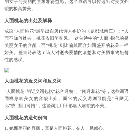
的女子与美丽的景象相得益彰。这个成语可以传递出对美女外
貌的极高赞美。
人面桃花的出处及解释
成语“人面桃花”最早出自唐代诗人崔护的《题都城南庄》：“人
面不知何处去，桃花依旧笑春风。”这句诗中的“人面”指代的是
美丽女子的容颜，而“桃花”则比喻其面容如同盛开的花朵一样
娇美。整首诗表达了诗人对逝去爱情的哀愁和对美丽事物短暂
性的感叹。
人面桃花的近义词和反义词
“人面桃花”的近义词包括“花容月貌”、“闭月羞花”等，这些词语
同样形容美女的容貌出众。而它的反义词则可能是“丑陋无
比”或“面目可憎”，这些词汇用于形容人容貌的不美。
人面桃花的造句例句
1. 她那美丽的容颜，真是人面桃花，令人一见倾心。