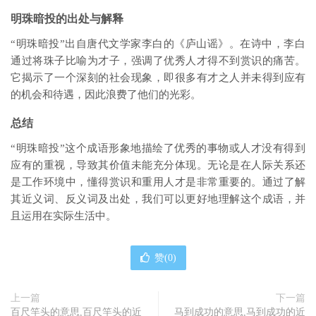
明珠暗投的出处与解释
“明珠暗投”出自唐代文学家李白的《庐山谣》。在诗中，李白
通过将珠子比喻为才子，强调了优秀人才得不到赏识的痛苦。
它揭示了一个深刻的社会现象，即很多有才之人并未得到应有
的机会和待遇，因此浪费了他们的光彩。
总结
“明珠暗投”这个成语形象地描绘了优秀的事物或人才没有得到
应有的重视，导致其价值未能充分体现。无论是在人际关系还
是工作环境中，懂得赏识和重用人才是非常重要的。通过了解
其近义词、反义词及出处，我们可以更好地理解这个成语，并
且运用在实际生活中。
赞(
0
)
上一篇
下一篇
百尺竿头的意思,百尺竿头的近
马到成功的意思,马到成功的近